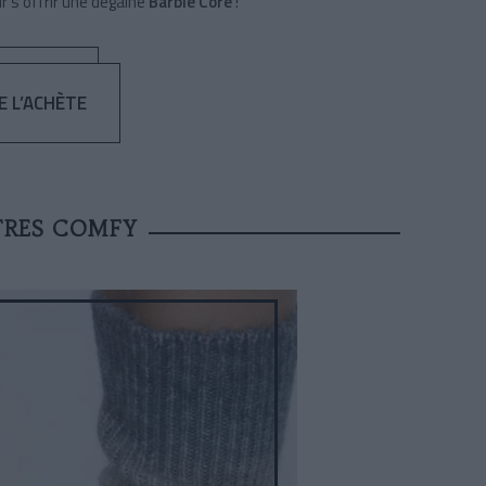
r s'offrir une dégaine
Barbie Core
!
JE L’ACHÈTE
TRES COMFY