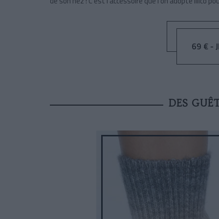
de son nez !
C’est l’accessoire que l’on adopte illico
pou
69 € - 
DES GUÊ