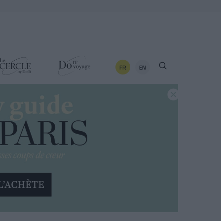
FR
EN