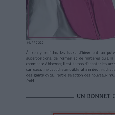
14.11.2022
À bien y réfléchir, les
looks d’hiver
ont un poten
superpositions, de formes et de matières qu’à la be
commence à hiberner, il est temps d’adopter les
acc
carreaux
, une
capuche amovible
vitaminée, des
chau
des
gants
chics... Notre sélection des nouveaux m
froid.
UN BONNET C