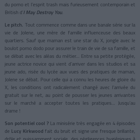
du porno et l’esprit trash mais furieusement contemporain et
British d’
I May Destroy You
.
Le pitch.
Tout commence comme dans une banale série sur la
vie de Jolene, une mère de famille influenceuse des beaux
quartiers. Sauf que maman est une star du X, jongle avec le
boulot porno dodo pour assurer le train de vie de sa famille, et
se débat avec les aléas du métier… Entre sa petite protégée,
jeune actrice novice qui vient d’arriver dans les studios et sa
jeune ado, risée du lycée aux vues des pratiques de maman,
Jolene se débat. Pour celle qui a connu les heures de gloire du
X, les conditions ont radicalement changé avec l’arrivée du
gratuit sur le net, au point de pousser les jeunes arrivantes
sur le marché a accepter toutes les pratiques… Jusqu’au
drame !
Son potentiel cool ?
La minisérie très engagée en 4 épisodes
de
Lucy Kirkwood
fait du bruit et signe une fresque brillante,
drôle et puissamment sociale, des négligences hygiéniques à