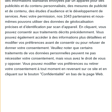
des informations standards envoyées par un appareil pour des
VF), dont le psy des trois premières saisons étaient incarnées
publicités et du contenu personnalisés, des mesures de publicité
par
Gabriel Byrne
.
et de contenu, des études d'audience et le développement de
services.
Avec votre permission, nos 1043 partenaires et nous-
Le pitch.
Nouvelle saison, nouvelle psy, nouveau lieu. Dix ans
mêmes pouvons utiliser des données de géolocalisation
après la troisième saison, direction
Los Angeles
dans le
précises et d’identification par scan d'appareil. En cliquant, vous
cabinet coloré de
Brooke Lawrence
, empathique thérapeute
pouvez consentir aux traitements décrits précédemment. Vous
bouleversée par le récent décès de son papa, qui reçoit chaque
pouvez également accéder à des informations plus détaillées et
modifier vos préférences avant de consentir ou pour refuser de
semaine trois patients. Eladio est un aide à domicile (un brin
donner votre consentement.
Veuillez noter que certains
malmené par ses patrons) curieux et doux, très (trop ?)
traitements de vos données personnelles peuvent ne pas
admiratif de sa docteure. Colin est un fraudeur fiscal en liberté
nécessiter votre consentement, mais vous avez le droit de vous
conditionnelle, très sûr de lui, carrément désagréable et
y opposer. Vous pouvez modifier vos préférences ou retirer
lunatique. Enfin, Laila est une gosse de riche lycéenne ultra-
votre consentement à tout moment en revenant sur ce site et en
cliquant sur le bouton "Confidentialité" en bas de la page Web.
sapée, lesbienne, légèrement nymphomane, que sa grand-
mère force à consulter pour changer son
orientation
sexuelle
. Quant à Brooke, évidemment, elle est aussi amenée
à se confier à une thérapeute pour extérioriser toutes les
angoisses qu’elle emmagasine à longueur de journée...
Son potentiel cool ?
Après avoir infiltré les séances du Dr.