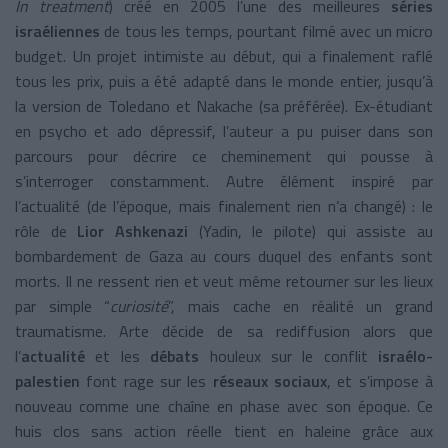
In treatment
) créé en 2005 l’une des meilleures
séries
israéliennes
de tous les temps, pourtant filmé avec un micro
budget. Un projet intimiste au début, qui a finalement raflé
tous les prix, puis a été adapté dans le monde entier, jusqu’à
la version de Toledano et Nakache (sa préférée). Ex-étudiant
en psycho et ado dépressif, l’auteur a pu puiser dans son
parcours pour décrire ce cheminement qui pousse à
s’interroger constamment. Autre élément inspiré par
l’actualité (de l’époque, mais finalement rien n’a changé) : le
rôle de
Lior Ashkenazi
(Yadin, le pilote) qui assiste au
bombardement de Gaza au cours duquel des enfants sont
morts. Il ne ressent rien et veut même retourner sur les lieux
par simple “
curiosité
”, mais cache en réalité un grand
traumatisme. Arte décide de sa rediffusion alors que
l’
actualité
et les
débats
houleux sur le conflit
israélo-
palestien
font rage sur les
réseaux sociaux
, et s’impose à
nouveau comme une chaîne en phase avec son époque. Ce
huis clos sans action réelle tient en haleine grâce aux