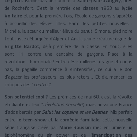
Le pitch.
Branle-bas de combat à
Saint-Jean-d’Angély
, près
de Rochefort. C’est la rentrée des classes 1963 au
lycée
Voltaire
et pour la première fois, l’école de garçons s’apprête
à accueillir des élèves filles. Parmi les petites nouvelles :
Michèle, la sœur du meilleur élève du bahut. Simone, pied noire
tout juste débarquée d’Alger et Anick, jeune créature digne de
Brigitte Bardot
, déjà première de la classe. En tout, elles
sont 11 contre une centaine de garçons. Place à la
révolution… hormonale ! Entre désir, railleries, drague et coups
bas, la pagaille commence à s’intensifier, ce qui a le don
d'agacer les professeurs les plus retors… Et d’alimenter les
critiques des “
contres
”.
Son potentiel cool ?
Les prémices de mai 68, c’est la révolte
étudiante et leur “
révolution sexuelle
”, mais aussi une France
d’ados bercés par
Salut les copains
et les
Beatles
. Mix parfait
entre
le teen-show
et la
comédie familiale
, cette nouvelle
série française créée par
Marie Roussin
met en lumière un
épiphénomène du girl power et de l’
émancipation des