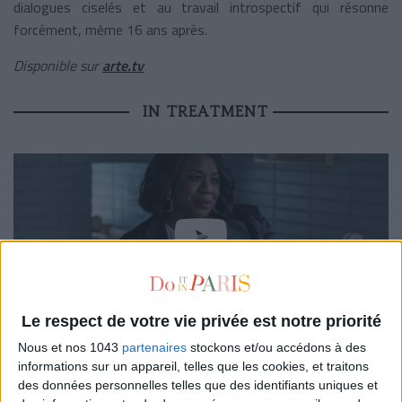
dialogues ciselés et au travail introspectif qui résonne
forcément, même 16 ans après.
Disponible sur
arte.tv
IN TREATMENT
Le respect de votre vie privée est notre priorité
Si vous avez aimé…
BeTipul
, la série israélienne citée plus
Nous et nos 1043
partenaires
stockons et/ou accédons à des
haut dont ont été adaptées les versions
En thérapie
en
informations sur un appareil, telles que les cookies, et traitons
des données personnelles telles que des identifiants uniques et
France et, donc,
In treatment
aux Etats-Unis (
En analyse
en