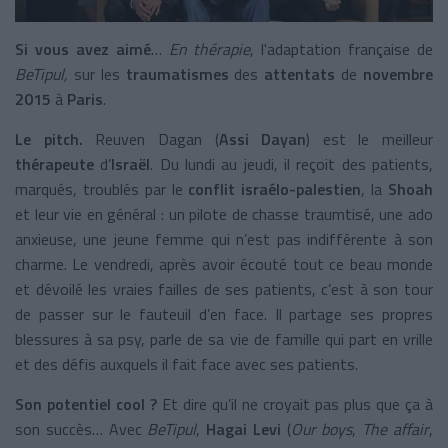
Si vous avez aimé
…
En thérapie
, l'adaptation française de
BeTipul,
sur les
traumatismes
des
attentats
de
novembre
2015
à
Paris
.
Le pitch.
Reuven Dagan (
Assi Dayan
) est le meilleur
thérapeute
d’
Israël
. Du lundi au jeudi, il reçoit des patients,
marqués, troublés par le
conflit israélo-palestien
, la
Shoah
et leur vie en général : un pilote de chasse traumtisé, une ado
anxieuse, une jeune femme qui n’est pas indifférente à son
charme. Le vendredi, après avoir écouté tout ce beau monde
et dévoilé les vraies failles de ses patients, c’est à son tour
de passer sur le fauteuil d’en face. Il partage ses propres
blessures à sa psy, parle de sa vie de famille qui part en vrille
et des défis auxquels il fait face avec ses patients.
Son potentiel cool ?
Et dire qu’il ne croyait pas plus que ça à
son succès… Avec
BeTipul
,
Hagai Levi
(
Our boys
,
The affair
,