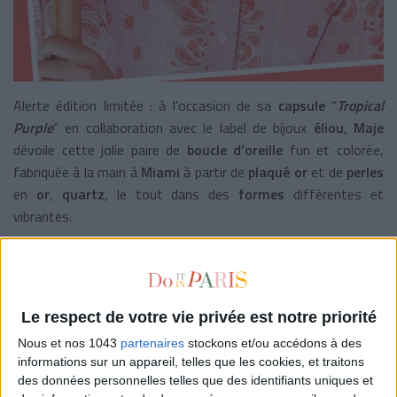
Alerte édition limitée : à l’occasion de sa
capsule
“
Tropical
Purple
” en collaboration avec le label de bijoux
éliou
,
Maje
dévoile cette jolie paire de
boucle d’oreille
fun et colorée,
fabriquée à la main à
Miami
à partir de
plaqué or
et de
perles
en
or
,
quartz
, le tout dans des
formes
différentes et
vibrantes.
155 € - JE L’ACHÈTE
Le respect de votre vie privée est notre priorité
Nous et nos 1043
partenaires
stockons et/ou accédons à des
informations sur un appareil, telles que les cookies, et traitons
des données personnelles telles que des identifiants uniques et
TRÉSORS MARINS