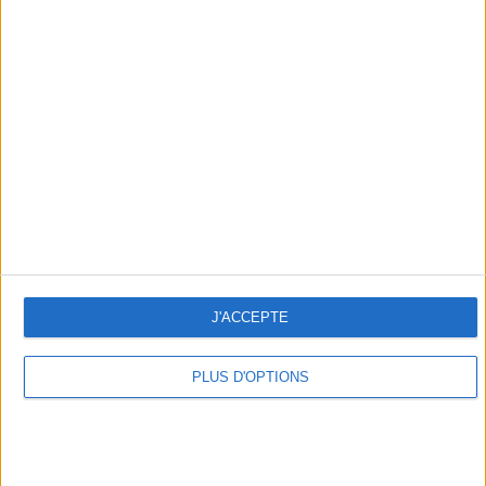
LES CADEAUX DÉLICIEUSEMENT SNOBS À RAPPORTER DE PARIS
J'ACCEPTE
PLUS D'OPTIONS
LES MEILLEURS APÉROS LES PIEDS DANS L’EAU