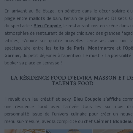
En arrivant au 6e étage, on pénètre dans le décor solaire d’
plage entre maillots de bain, terrain de pétanque et DJ sets. C
du spectacle :
Bleu Coupole
, le restaurant mis en scène dans 
atmosphère de restaurant de plage chic avec des grandes faça
vitrées, s’ouvre sur quatre nouvelles terrasses avec une 
spectaculaire entre les
toits de Paris
,
Montmartre
et l’
Opé
Garnier
, du petit déjeuner à l'aperitivo. Le must ? La possibilité
booker sa place en terrasse !
LA RÉSIDENCE FOOD D’ELVIRA MASSON ET D
TALENTS FOOD
Il rêvait d’un lieu créatif et sexy.
Bleu Coupole
s’affiche com
une résidence food avec l’arrivée tous les six mois d’u
personnalité issue de l’univers culinaire pour créer un nouv
menu sur-mesure, avec la complicité du chef
Clément Blondeau