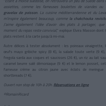
“
Étant à moitié suédoise, on retrouvera un peu de Suède dans 
assiettes, comme les fameuses boulettes de viandes ou 
gravelax de poisson
. La cuisine méditerranéenne et du Lev
m’inspire également beaucoup, comme
la chakchouka revisit
J’aime également l’idée d’avoir des plats à partager, que
moment du repas reste convivial
,” explique Elvira Masson dont 
plats restent à la carte jusqu’à mi-mai.
Autre délices à tester absolument : les poireaux vinaigrette, 
œufs mayo gribiche spicy (8 €), la salade toute verte (9 €),
fregola sarda aux coques et saucisses (26 €), un riz au lait sa
caramel beurre salé démoniaque (9 €) et le lemon posset, ce
fameuse crème au citron jaune avec éclats de meringue 
shortbreads (7 €).
Ouvert non stop de 10h à 20h.
Réservations en ligne
©RomainRicard