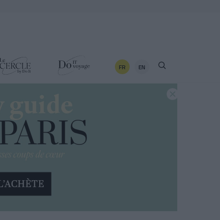
FR
EN