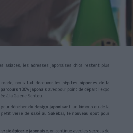
as asiates, les adresses japonaises chics restent plus
e mode, nous fait découvrir
les pépites nippones de la
 parcours 100% japonais
avec pour point de départ l’expo
ée à la Galerie Sentou.
e pour dénicher
du design japonisant
, un kimono ou de la
n petit
verre de saké au Sakébar, le nouveau spot pour
e
vraie épicerie japonaise,
on continue avec les secrets de