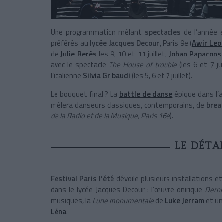
Une programmation mêlant
spectacles
de l’année 
préférés au
lycée Jacques Decour
, Paris 9e (
Awir Leo
de
Julie Berès
les 9, 10 et 11 juillet,
Johan Papacons
avec le spectacle
The House of trouble
(les 6 et 7 ju
l’italienne
Silvia Gribaudi
(les 5, 6 et 7 juillet).
Le bouquet final ? La
battle de danse
épique dans l’
mêlera danseurs classiques, contemporains, de
bre
de la Radio et de la Musique, Paris 16e
).
LE DÉTA
Festival Paris l’été
dévoile plusieurs installations 
dans le lycée Jacques Decour : l’œuvre onirique
Dern
musiques, la
Lune monumentale
de
Luke Jerram
et un
Léna
.