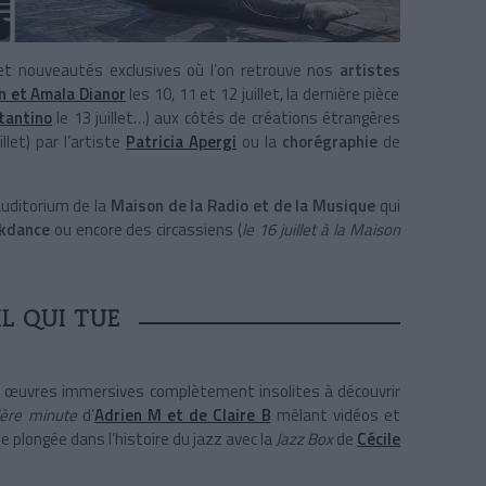
et nouveautés exclusives où l’on retrouve nos
artistes
n et Amala Dianor
les 10, 11 et 12 juillet, la dernière pièce
tantino
le 13 juillet…) aux côtés de créations étrangères
illet) par l’artiste
Patricia Apergi
ou la
chorégraphie
de
auditorium de la
Maison de la Radio et de la Musique
qui
akdance
ou encore des circassiens (
le 16 juillet à la Maison
IL QUI TUE
et œuvres immersives complètement insolites à découvrir
ière minute
d’
Adrien M et de
Claire B
mêlant vidéos et
e plongée dans l’histoire du jazz avec la
Jazz Box
de
Cécile