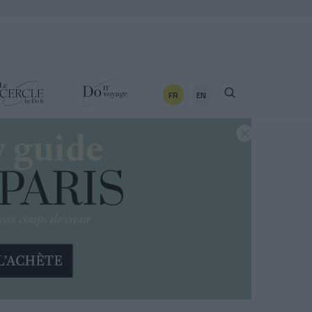
FR
EN