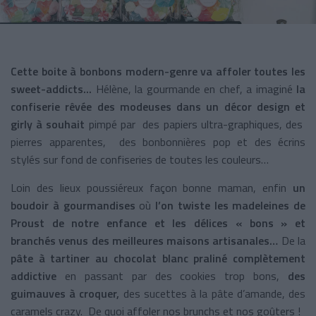
Cette boite à bonbons modern-genre va affoler toutes les
sweet-addicts...
Hélène, la gourmande en chef, a imaginé
la
confiserie rêvée des modeuses dans un décor design et
girly à souhait
pimpé par des papiers ultra-graphiques, des
pierres apparentes, des bonbonnières pop et des écrins
stylés sur fond de confiseries de toutes les couleurs…
Loin des lieux poussiéreux façon bonne maman, enfin
un
boudoir à gourmandises
où
l’on twiste les madeleines de
Proust de notre enfance et les délices « bons » et
branchés venus des meilleures maisons artisanales…
De la
pâte à tartiner au chocolat blanc praliné complètement
addictive
en passant par des cookies trop bons,
des
guimauves à croquer,
des sucettes à la pâte d’amande, des
caramels crazy. De quoi affoler nos brunchs et nos goûters !