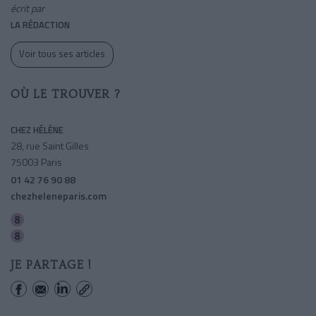
écrit par
LA RÉDACTION
Voir tous ses articles
OÙ LE TROUVER ?
CHEZ HÉLÈNE
28, rue Saint Gilles
75003 Paris
01 42 76 90 88
chezheleneparis.com
Saint-sebastien-froissart
Chemin Vert
JE PARTAGE !