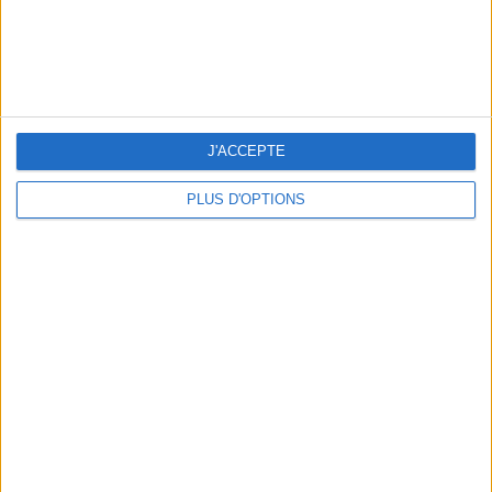
5 ESCAPADES AVEC SPA À MOINS DE 2H DE PARIS
J'ACCEPTE
PLUS D'OPTIONS
NOS ADRESSES CHOUCHOUTES POUR UNE VIRÉE À DEAUVILLE-TROUVILLE