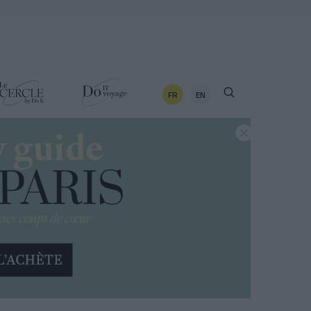
FR
EN