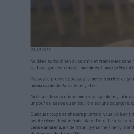
22.10.2015
Ne dites surtout rien à vos amis et traînez-les sans
»… Enseigne néon criarde,
machines à laver prêtes à 
Passez le premier, poussez la
porte secrète
et gri
mieux caché de Paris
. Vous y êtes !
Niché
au-dessus d’une laverie
, un speakeasy intimist
un pouf de lessive ou en équilibre sur une balançoir
Quelques coups de shakers plus tard, vous voilà en tr
jus de citron, basilic frais
, blanc d’œuf, fleur de sure
cerise amarena
, jus de citron, grenadine, Cherry Bran
du fromage de chèvre (7€).