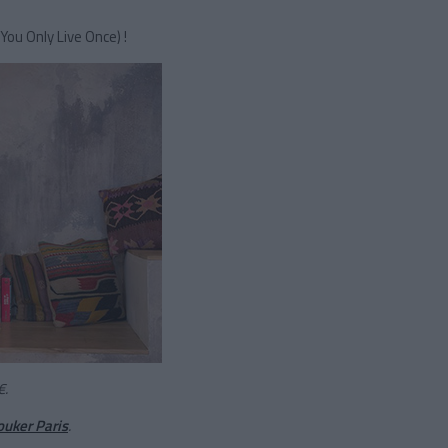
ou Only Live Once) !
€.
ouker Paris
.