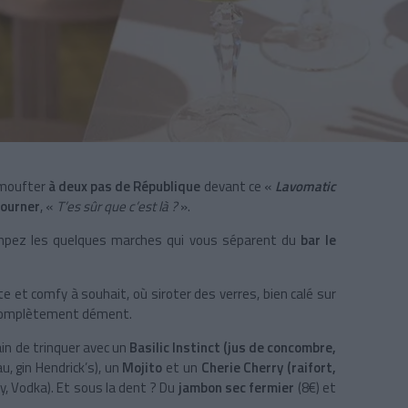
 moufter
à deux pas de République
devant ce «
Lavomatic
tourner
, «
T’es sûr que c’est là ?
».
mpez les quelques marches qui vous séparent du
bar le
e et comfy à souhait, où siroter des verres, bien calé sur
e, complètement dément.
ain de trinquer avec un
Basilic Instinct (jus de concombre,
au, gin Hendrick’s), un
Mojito
et un
Cherie Cherry (raifort,
dy, Vodka). Et sous la dent ? Du
jambon sec fermier
(8€) et