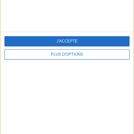
LES NOUVEAUX Q.G. STREET FOOD QUI FONT SALIVER PARIS
J'ACCEPTE
PLUS D'OPTIONS
LE VESTIAIRE PLAGE QUI FAIT RÊVER