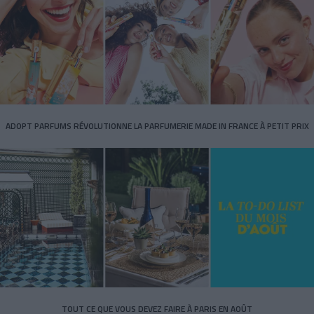
ADOPT PARFUMS RÉVOLUTIONNE LA PARFUMERIE MADE IN FRANCE À PETIT PRIX
TOUT CE QUE VOUS DEVEZ FAIRE À PARIS EN AOÛT