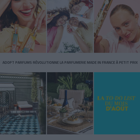
ADOPT PARFUMS RÉVOLUTIONNE LA PARFUMERIE MADE IN FRANCE À PETIT PRIX