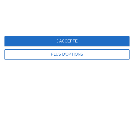
LES NOUVEAUX Q.G. STREET FOOD QUI FONT SALIVER PARIS
J'ACCEPTE
PLUS D'OPTIONS
LE VESTIAIRE PLAGE QUI FAIT RÊVER