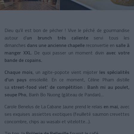
Dieu qu'il est bon de pêcher ! Vive le péché de gourmandise
autour d’
un brunch très caliente
servi tous les
dimanches
dans une ancienne chapelle
reconvertie en
salle à
manger XXL
. De quoi passer un moment divin
avec votre
bande de copains.
Chaque mois
, un agite-popote vient mijoter
les spécialités
d’un pays
ensoleillé. En ce moment, Céline Pham distille
sa
street-food viet’ de compétition
:
Banh mi au poulet,
soupe Pho
, Banh Bo Nuong (gâteau de Pandan)…
Carole Benelus de La Cabane Jaune prend le relais
en mai
, avec
ses exquises assiettes exotiques (feuilleté saumon crevettes
concombre, chips au wasabi et vitelotte…).
Tip top, la
Brûlerie de Belleville
fournit le café.