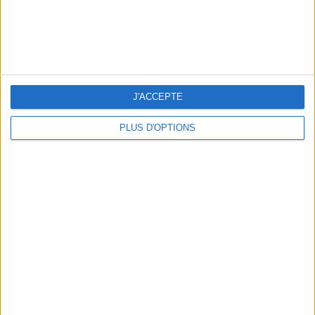
J'ACCEPTE
PLUS D'OPTIONS
NOS ADRESSES CHOUCHOUTES POUR UNE VIRÉE À DEAUVILLE-TROUVILLE