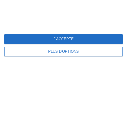
3 EXPÉRIENCES OUTDOOR À DEUX PAS DE PARIS
J'ACCEPTE
PLUS D'OPTIONS
LES CADEAUX DÉLICIEUSEMENT SNOBS À RAPPORTER DE PARIS