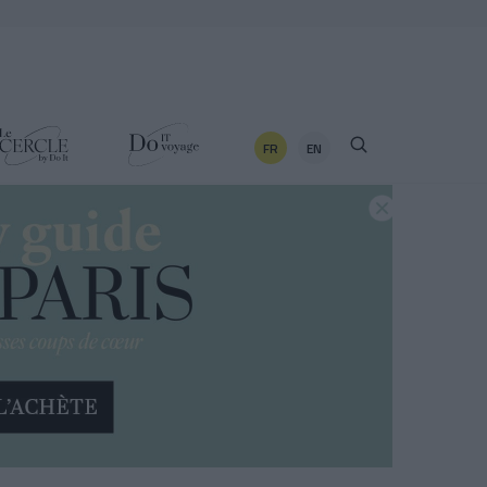
FR
EN