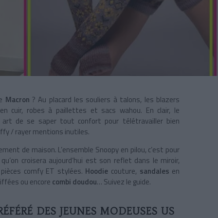
de
Macron
? Au placard les souliers à talons, les blazers
en cuir, robes à paillettes et sacs wahou. En clair, le
t art de se saper tout confort pour télétravailler bien
fy / rayer mentions inutiles.
tement de maison. L’ensemble Snoopy en pilou, c’est pour
qu’on croisera aujourd’hui est son reflet dans le miroir,
 pièces comfy ET stylées.
Hoodie
couture,
sandales
en
riffées ou encore
combi doudou
… Suivez le guide.
RÉFÉRÉ DES JEUNES MODEUSES US