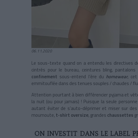
06.11.2020
Le sous-texte quand on a entendu les directives 
cintrés pour le bureau, ceintures bling, pantalons 
confinement
sous-entend l’ère du
homewear
, ce
emmitouflée dans des tenues souples / chaudes / fluf
Attention pourtant à bien différencier pyjama et vê
la nuit (ou pour jamais) ! Puisque la seule personne 
autant éviter de s’auto-déprimer et miser sur des
moumoute,
t-shirt oversize
, grandes
chaussettes
g
ON INVESTIT DANS LE LABEL P