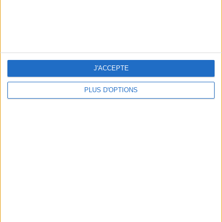
LES MEILLEURS APÉROS LES PIEDS DANS L’EAU
J'ACCEPTE
PLUS D'OPTIONS
LES MEILLEURES TABLES SUDISTES DE PARIS