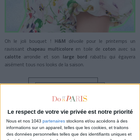
Oh le joli bouquet !
H&M
dévoile pour le printemps un
ravissant
chapeau multicolore
en toile de
coton
avec sa
calotte
arrondie et son
large bord
rabattu qui égayera
aisément tous nos looks de la saison.
19,99 € - JE L’ACHÈTE
Le respect de votre vie privée est notre priorité
Nous et nos 1043
partenaires
stockons et/ou accédons à des
IRRÉSISTIBLE HYBRIDE
informations sur un appareil, telles que les cookies, et traitons
des données personnelles telles que des identifiants uniques et