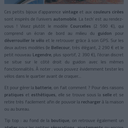
Ces petits bijoux d'apparence
vintage
et aux
couleurs cirées
sont inspirés de l’univers
automobile
. La tech’ est au rendez-
vous ! Visez plutôt le modèle
Courcelles
(2 590 €), qui
comprend un écran de bord au milieu du
guidon
pour
déverrouiller le vélo
et le retrouver grâce à son GPS. Sur les
deux autres modèles (le
Bellecour
, très élégant, 2 290 € et le
petit nouveau
Legendre
, plus sportif, 2 390 €), l'écran discret
se situe sur le côté droit du guidon avec les mêmes
fonctionnalités. À noter : vous pouvez évidemment tester les
vélos dans le quartier avant de craquer…
Et pour gérer la
batterie
, on fait comment ? Pour des raisons
pratiques
et
esthétiques
, elle se trouve sous la
selle
et se
retire très facilement afin de pouvoir la
recharger
à la maison
ou au bureau.
Tip top : au fond de la
boutique
, on retrouve également un
atelier
pour les petites
réparations
,
ajustements
ou encore