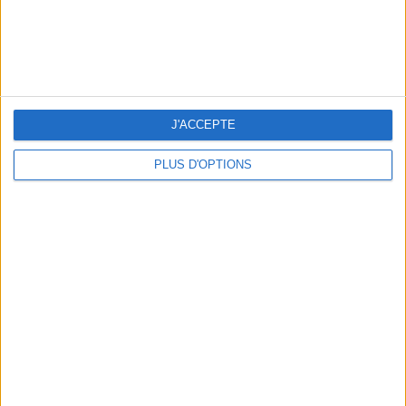
J'ACCEPTE
PLUS D'OPTIONS
LES CADEAUX DÉLICIEUSEMENT SNOBS À RAPPORTER DE PARIS