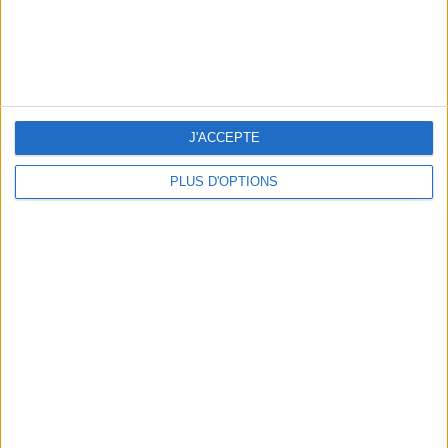
LES MEILLEURS APÉROS LES PIEDS DANS L’EAU
J'ACCEPTE
PLUS D'OPTIONS
LES MEILLEURES TABLES SUDISTES DE PARIS