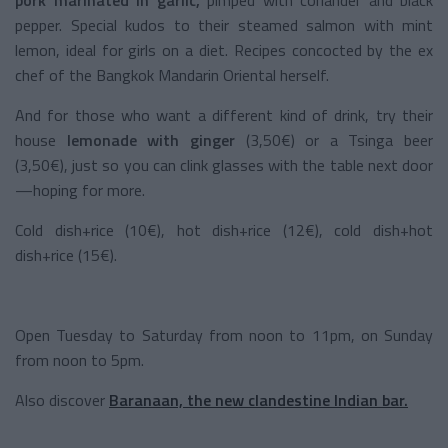
pepper. Special kudos to their steamed salmon with mint
lemon, ideal for girls on a diet. Recipes concocted by the ex
chef of the Bangkok Mandarin Oriental herself.
And for those who want a different kind of drink, try their
house
lemonade with ginger
(3,50€) or a Tsinga beer
(3,50€), just so you can clink glasses with the table next door
—hoping for more.
Cold dish+rice (10€), hot dish+rice (12€), cold dish+hot
dish+rice (15€).
Open Tuesday to Saturday from noon to 11pm, on Sunday
from noon to 5pm.
Also discover
Baranaan, the new clandestine Indian bar.