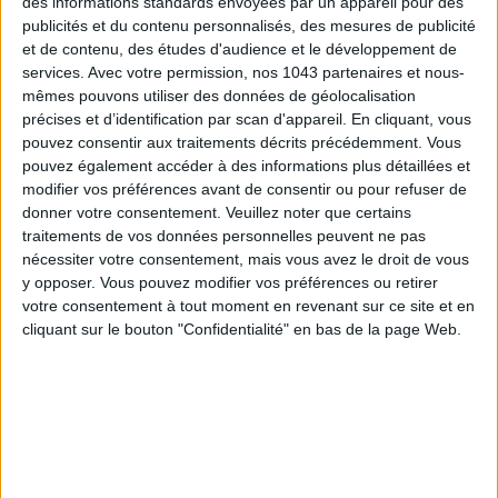
des informations standards envoyées par un appareil pour des
publicités et du contenu personnalisés, des mesures de publicité
et de contenu, des études d'audience et le développement de
services.
Avec votre permission, nos 1043 partenaires et nous-
mêmes pouvons utiliser des données de géolocalisation
précises et d’identification par scan d'appareil. En cliquant, vous
pouvez consentir aux traitements décrits précédemment. Vous
15 IDEAS FOR ENJOYING AUGUST IN PARIS
pouvez également accéder à des informations plus détaillées et
modifier vos préférences avant de consentir ou pour refuser de
donner votre consentement.
Veuillez noter que certains
traitements de vos données personnelles peuvent ne pas
nécessiter votre consentement, mais vous avez le droit de vous
y opposer. Vous pouvez modifier vos préférences ou retirer
votre consentement à tout moment en revenant sur ce site et en
cliquant sur le bouton "Confidentialité" en bas de la page Web.
SPF 50 SUNSCREENS YOU'LL ACTUALLY WANT TO SLATHER ON