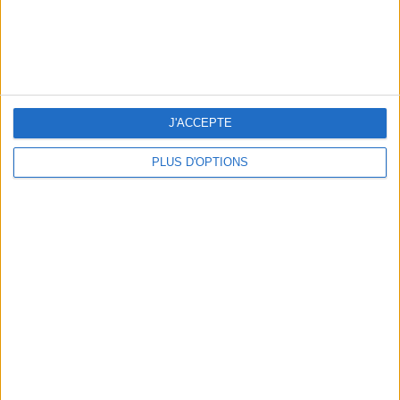
J'ACCEPTE
OUR FAVORITE SPOTS FOR A GETAWAY TO DEAUVILLE-TROUVILLE
PLUS D'OPTIONS
THE HOTTEST NEW STREET FOOD SPOTS IN PARIS