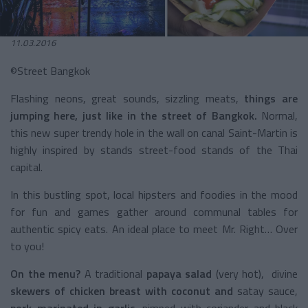
11.03.2016
©Street Bangkok
Flashing neons, great sounds, sizzling meats,
things are
jumping here, just like in the street of Bangkok.
Normal,
this new super trendy hole in the wall on canal Saint-Martin is
highly inspired by stands street-food stands of the Thai
capital.
In this bustling spot, local hipsters and foodies in the mood
for fun and games gather around communal tables for
authentic spicy eats. An ideal place to meet Mr. Right… Over
to you!
On the menu?
A traditional
papaya
salad
(very hot), divine
skewers of chicken breast with coconut and
satay sauce,
pork marinated in garlic,
pimped with coriander and black