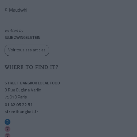
© Maudwhi
written by
JULIE ZWINGELSTEIN
Voir tous ses articles
WHERE TO FIND IT?
STREET BANGKOK LOCAL FOOD
3 Rue Eugène Varlin
75010 Paris
01 42 05 22 51
streetbangkok.fr
Colonel Fabien
Louis Blanc
Chateau Landon