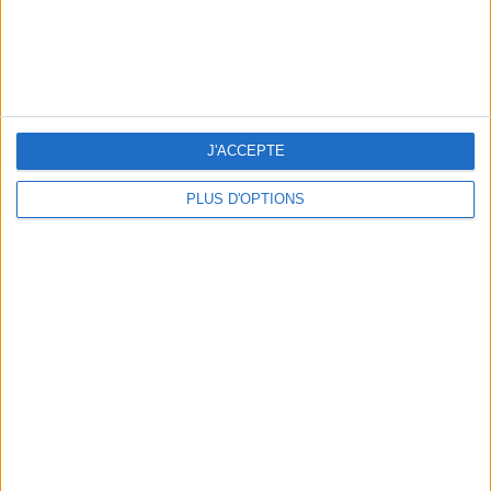
J'ACCEPTE
PLUS D'OPTIONS
BEACHWEAR ESSENTIALS FOR THE ULTIMATE SUMMER WARDROBE