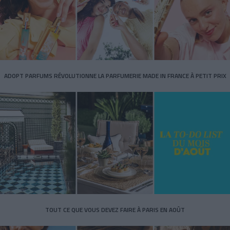
ADOPT PARFUMS RÉVOLUTIONNE LA PARFUMERIE MADE IN FRANCE À PETIT PRIX
TOUT CE QUE VOUS DEVEZ FAIRE À PARIS EN AOÛT