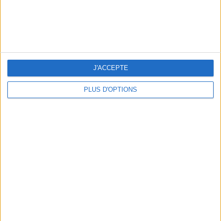
LES NOUVEAUX Q.G. STREET FOOD QUI FONT SALIVER PARIS
J'ACCEPTE
PLUS D'OPTIONS
LE VESTIAIRE PLAGE QUI FAIT RÊVER