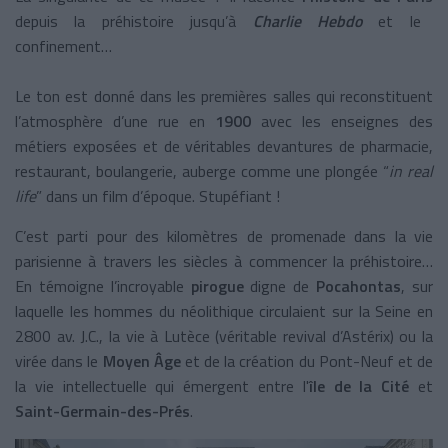
depuis la préhistoire jusqu’à
Charlie Hebdo
et le
confinement…
Le ton est donné dans les premières salles qui reconstituent
l’atmosphère d’une rue en
1900
avec les enseignes des
métiers exposées et de véritables devantures de pharmacie,
restaurant, boulangerie, auberge comme une plongée “
in real
life
” dans un film d’époque. Stupéfiant !
C’est parti pour des kilomètres de promenade dans la vie
parisienne à travers les siècles à commencer la préhistoire…
En témoigne l’incroyable
pirogue
digne de
Pocahontas
, sur
laquelle les hommes du néolithique circulaient sur la Seine en
2800 av. J.C., la vie à Lutèce (véritable revival d’Astérix) ou la
virée dans le
Moyen Âge
et de la création du Pont-Neuf et de
la vie intellectuelle qui émergent entre l'
île de la Cité
et
Saint-Germain-des-Prés
.