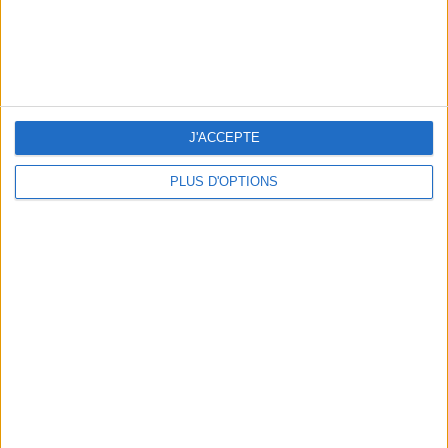
10 MAILLOTS DE BAIN CANONS POUR FAIRE SENSATION CET ÉTÉ
J'ACCEPTE
PLUS D'OPTIONS
3 EXPÉRIENCES OUTDOOR À DEUX PAS DE PARIS