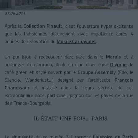
31.05.2021
Après la
Collection Pinault
, c’est l’ouverture hyper excitante
que les Parisiennes attendaient avec impatience après 4
années de rénovation du
Musée Carnavalet
.
Un pur bijou à redécouvrir dare-dare dans le
Marais
et à
prolonger d’un
brunch
, drink ou d’un dîner chez
Olympe
, le
café green et stylé ouvert par le
Groupe Assembly
(Edo, le
Silencio, Wanderlust…) designé par l’architecte
François
Champsaur
et installé dans la cours secrète de cet
extraordinaire hôtel particulier, pignon sur les pavés de la rue
des Francs-Bourgeois.
IL ÉTAIT UNE FOIS… PARIS
La singularité de ce musée ? Il raconte
l’histoire de Paris