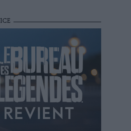
E
ICE