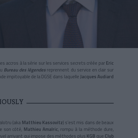
es accros à la série sur les services secrets créée par
Eric
du
Bureau des légendes
reprennent du service en clair sur
nde impitoyable de la DGSE dans laquelle
Jacques Audiard
IOUSLY
Malotru (aka
Matthieu Kassovitz
) s’est mis dans de beaux
e son côté,
Mathieu Amalric
, rompu à la méthode dure,
uvel arrivant qui impose des méthodes plus
KGB
que
Club