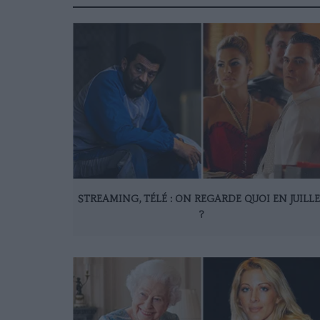
STREAMING, TÉLÉ : ON REGARDE QUOI EN JUILL
?