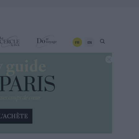
FR
EN