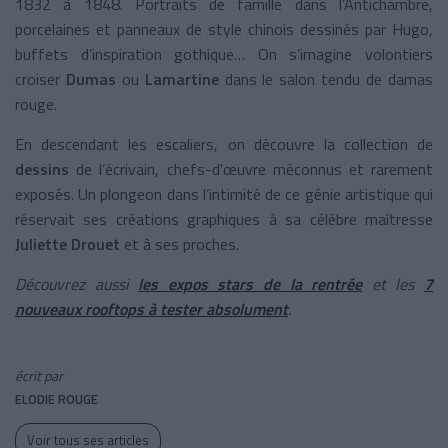
1832 à 1848. Portraits de famille dans l’Antichambre,
porcelaines et panneaux de style chinois dessinés par Hugo,
buffets d’inspiration gothique… On s’imagine volontiers
croiser
Dumas
ou
Lamartine
dans le salon tendu de damas
rouge.
En descendant les escaliers, on découvre la collection de
dessins
de l’écrivain, chefs-d'œuvre méconnus et rarement
exposés. Un plongeon dans l’intimité de ce génie artistique qui
réservait ses créations graphiques à sa célèbre maîtresse
Juliette Drouet
et à ses proches.
Découvrez aussi
les expos stars de la rentrée
et les
7
nouveaux rooftops à tester absolument
.
écrit par
ELODIE ROUGE
Voir tous ses articles