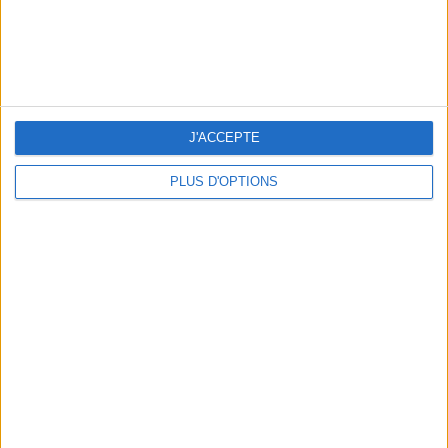
J'ACCEPTE
PLUS D'OPTIONS
LES CADEAUX DÉLICIEUSEMENT SNOBS À RAPPORTER DE PARIS