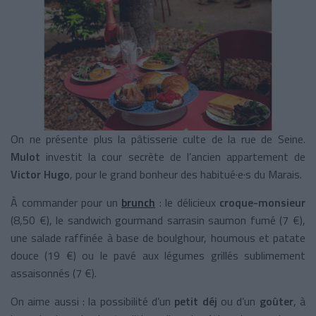
On ne présente plus la pâtisserie culte de la rue de Seine.
Mulot
investit la cour secrète de l’ancien appartement de
Victor Hugo
, pour le grand bonheur des habitué·e·s du Marais.
À commander pour un
brunch
: le délicieux
croque-monsieur
(8,50
€), le sandwich gourmand sarrasin saumon fumé (
7
€),
une salade raffinée à base de boulghour, houmous et patate
douce (
19
€) ou le pavé aux légumes grillés sublimement
assaisonnés (
7
€).
On aime aussi : la possibilité d’un
petit déj
ou d’un
goûter
, à