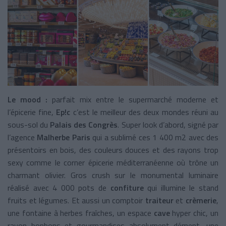
Le mood :
parfait mix entre le supermarché moderne et
l’épicerie fine,
Ep!c
c’est le meilleur des deux mondes réuni au
sous-sol du
Palais des Congrès
. Super look d’abord, signé par
l’agence
Malherbe Paris
qui a sublimé ces 1 400 m
2
avec des
présentoirs en bois, des couleurs douces et des rayons trop
sexy comme le corner épicerie méditerranéenne où trône un
charmant olivier. Gros crush sur le monumental luminaire
réalisé avec 4 000 pots de
confiture
qui illumine le stand
fruits et légumes. Et aussi un comptoir
traiteur
et
crèmerie
,
une fontaine à herbes fraîches, un espace
cave
hyper chic, un
rayon bonbons et gourmandises absolument dément, une