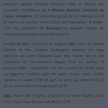
premium signées Stéphan Perrotte, Olbia ou Anatra, des
chocolats d’excellence de la
Maison Bonnat
,
Comptoir du
Cacao
,
Angelina
… Et aussi des glaces de La Fabrique Givrée
et même les fameux Franui choco noir framboise !
À noter
:
Ep!c est partenaire de
Monoprix
et propose toutes les
marques de l’enseigne dont Monoprix bio.
Le truc en plus :
à l’entrée du magasin
Ep!c
, sous un superbe
plafond de blés, l’espace boulangerie propose une large
sélection de pains fabriqués avec des farines bio et des
méthodes de fermentation longue. Pour les petites et
grosses dalles : sandwichs trop bons comme le Poulet dans
sa baguette tradition garni de sauce épicée, poire, comté,
oignons et salade (7,90 €), part de tarte aux pommes (2,70
€), ou encore brioche feuilletée (6,40 €).
Ep!c
, Palais des Congrès, 2 place de la Porte Maillot, Paris
17e. Ouvert tous les jours de 8h30 à 21h.