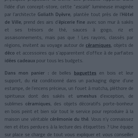
l’idée d’un concept-store, cette “
escale
” lumineuse imaginée
par l’architecte
Goliath Dyèvre
, plantée tout près de l’
Hôtel
de Ville
, prend des airs d’
épicerie fine
avec son mur à sakés
et ses trésors de thé, sauces à gogo, riz et
assaisonnements, mais pas que ! Les rayons, classés par
régions, invitent au voyage autour de
céramiques
, objets de
déco
et accessoires qui s’apparentent d’office à de parfaites
idées cadeaux
pour tous les budgets.
Dans mon panier :
de belles
baguettes
en bois et leur
support, du
riz
conditionné dans un packaging digne d’une
estampe, de l’encens précieux, un fouet à matcha, pléthore de
spiritueux dont des sakés et
umeshus
d’exception, de
sublimes
céramiques
, des objets décoratifs porte-bonheur
en bois peint et bien sûr tout le service pour reproduire à la
maison une véritable
cérémonie du thé
. Vous n’y connaissez
rien et êtes perdu·e·s à la lecture des étiquettes ? Une équipe
sur place se charge de tout vous expliquer et vous conseiller