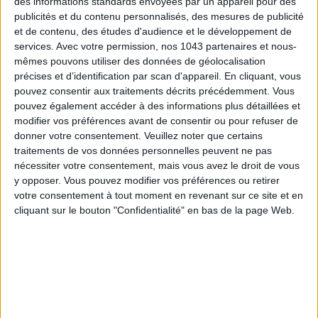
des informations standards envoyées par un appareil pour des
publicités et du contenu personnalisés, des mesures de publicité
et de contenu, des études d'audience et le développement de
services.
Avec votre permission, nos 1043 partenaires et nous-
Le mood :
imaginez, entrer dans une poissonnerie sans sentir
mêmes pouvons utiliser des données de géolocalisation
l’odeur forte de poissons et sans glace dans les étals.
précises et d’identification par scan d'appareil. En cliquant, vous
Impossible, dîtes-vous ? Eh bien, c’est le concept fou, mais
pouvez consentir aux traitements décrits précédemment. Vous
vrai de la
Poissonnerie Viot
fondée par le jeune couple
Arthur
pouvez également accéder à des informations plus détaillées et
et
Marie-Victoire Viot
. Inaugurée en avril 2021 dans le chic
modifier vos préférences avant de consentir ou pour refuser de
donner votre consentement.
Veuillez noter que certains
marché de
Saint-Germain-des-Prés
, cette poissonnerie
traitements de vos données personnelles peuvent ne pas
conserve poissons et fruits de mer dans vitrines réfrigérées
nécessiter votre consentement, mais vous avez le droit de vous
sans glace : une méthode écologique, sans odeur, zéro gâchis
y opposer. Vous pouvez modifier vos préférences ou retirer
qui rend le poisson plus sexy. Pourquoi ? L’eau nuit à la
votre consentement à tout moment en revenant sur ce site et en
conservation des aliments et est favorable à la prolifération
cliquant sur le bouton "Confidentialité" en bas de la page Web.
des bactéries et des odeurs. Tout comme la viande et le
fromage, il est préférable de garder le poisson au sec.
Dans mon panier :
une sélection de poissons et de fruits de
mer venant exclusivement de France, à l’exception des
crevettes de Madagascar
et du
sériole Ikejime
venant du