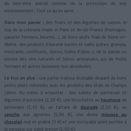
du bien-être animal comme de la protection de leur
environnement. Tout ce qu’on aime.
Dans mon panier :
des fruits et des légumes de saison, le
top de la crèmerie made in Paris et Ile-de-France (fromages,
yaourts fermiers, beurres…), de bons œufs frais de Seine-et-
Marne, des produits d’épicerie sucrés et salés (pâtes, granola,
moutarde, confitures, épices, huiles d’olive…), de la viande ou
encore des vins naturels et bières artisanales, jus de fruits
fermiers et autres boissons non alcoolisées.
Le truc en plus :
une partie traiteur écotable dealant de bons
petits plats mitonnés avec les produits des étals de Champs
Libres. Au menu à emporter : des sablés de parmesan et
légumes d’automne (2,20 €), une bruschetta au
houmous
de
betterave (2,10 €), un tartare de
daurade
(2,50 €), un
ceviche
aux agrumes (5,50 €), une divine
mousse au
chocolat
noir et praliné (3 €) et une incroyable poire pochée à
la verveine sur sablé breton (2,50 €).