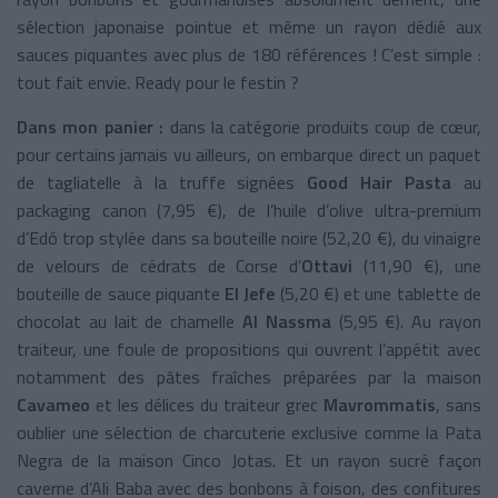
sélection japonaise pointue et même un rayon dédié aux
sauces piquantes avec plus de 180 références ! C’est simple :
tout fait envie. Ready pour le festin ?
Dans mon panier :
dans la catégorie produits coup de cœur,
pour certains jamais vu ailleurs,
on embarque direct
un paquet
de tagliatelle à la truffe signées
Good Hair Pasta
au
packaging canon (7,95 €), de l’huile d’olive ultra-premium
d’Edó trop stylée dans sa bouteille noire (52,20 €), du vinaigre
de velours de cédrats de Corse d’
Ottavi
(11,90 €), une
bouteille de sauce piquante
El Jefe
(5,20 €) et une tablette de
chocolat au lait de chamelle
Al Nassma
(5,95 €). Au rayon
traiteur, une foule de propositions qui ouvrent l’appétit avec
notamment des pâtes fraîches préparées par la maison
Cavameo
et les délices du traiteur grec
Mavrommatis
, sans
oublier une sélection de charcuterie exclusive comme la Pata
Negra de la maison Cinco Jotas. Et un rayon sucré façon
caverne d’Ali Baba avec des bonbons à foison, des confitures