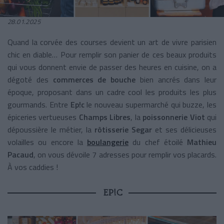
28.01.2025
Quand la corvée des courses devient un art de vivre parisien
chic en diable… Pour remplir son panier de ces beaux produits
qui vous donnent envie de passer des heures en cuisine, on a
dégoté des
commerces de bouche
bien ancrés dans leur
époque, proposant dans un cadre cool les produits les plus
gourmands. Entre
Ep!c
le nouveau supermarché qui buzze, les
épiceries vertueuses
Champs Libres
, la
poissonnerie Viot
qui
dépoussière le métier, la
rôtisserie Segar
et ses délicieuses
volailles ou encore la
boulangerie
du chef étoilé
Mathieu
Pacaud
, on vous dévoile 7 adresses pour remplir vos placards.
À vos caddies !
EP!C