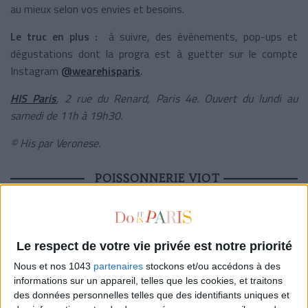
au mieux selon vos envies et besoins.
Le truc en plus :
à suivre, des événements, pop-ups et
dégustations dont la progra est à guetter sur le compte
Instagram
@wearehisparis
.
HIS Paris
, 2 rue du Renard, Paris 4e. Ouvert du lundi au
samedi de 11h à 19h30.
© His par Veronese.
POISSONNERIE VIOT
Le respect de votre vie privée est notre priorité
Nous et nos 1043
partenaires
stockons et/ou accédons à des
informations sur un appareil, telles que les cookies, et traitons
des données personnelles telles que des identifiants uniques et