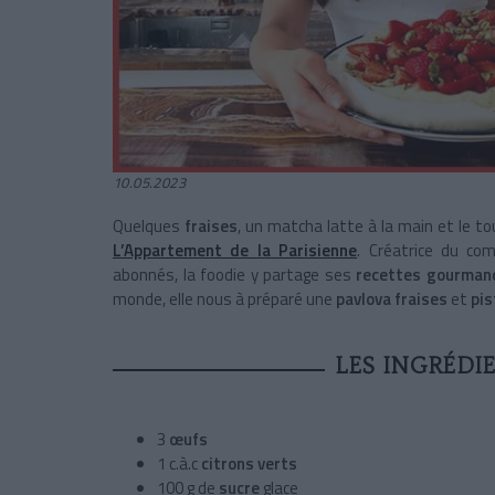
10.05.2023
Quelques
fraises
, un matcha latte à la main et le to
L’Appartement de la Parisienne
. Créatrice du c
abonnés, la foodie y partage ses
recettes gourman
monde, elle nous à préparé une
pavlova fraises
et
pis
LES INGRÉDI
3
œufs
1 c.à.c
citrons verts
100 g de
sucre
glace