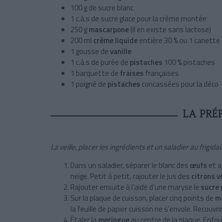
100 g de sucre blanc
1 c.à.s de sucre glace pour la crème montée
250 g
mascarpone
(il en existe sans lactose)
200 ml
crème liquide
entière 30 % ou 1 canette
1 gousse de
vanille
1 c.à.s de purée de
pistaches
100 % pistaches
1 barquette de
fraises
françaises
1 poigné de
pistaches
concassées pour la déco
LA PRÉ
La veille, placer les ingrédients et un saladier au frigidai
Dans un saladier, séparer le blanc des
œufs
et a
neige. Petit à petit, rajouter le jus des
citrons 
Rajouter ensuite à l’aide d’une maryse le
sucre
Sur la plaque de cuisson, placer cinq points de
m
la feuille de papier cuisson ne s’envole. Recouvri
Étaler la
meringue
au centre de la plaque. Enfo