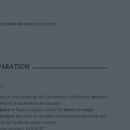
 de
crème de coco
en conserve
PARATION
re.
jouter une pincée de sel. Commencer à battre les
œufs
en
verts
et le
sucre
blanc en cascade.
 glace
de façon à ne pas casser les
blancs en neige
.
eringue
aux coins et au milieu de la plaque pour éviter que
r d’une feuille de papier cuisson.
urner pendant 1h30 à 95°.