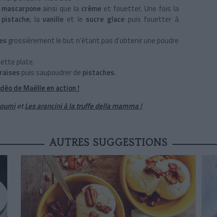
e
mascarpone
ainsi que la
crème
et fouetter. Une fois la
pistache
, la
vanille
et le
sucre glace
puis fouetter à
hes
grossièrement le but n'étant pas d'obtenir une poudre
iette plate.
raises
puis saupoudrer de
pistaches
.
déo de Maëlle en action !
loumi
et
Les arancini à la truffe della mamma !
AUTRES SUGGESTIONS