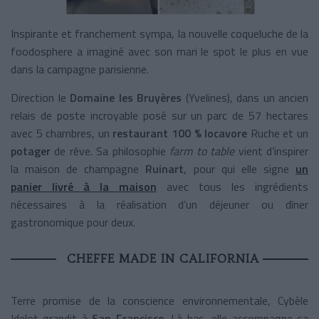
Inspirante et franchement sympa, la nouvelle coqueluche de la
foodosphere a imaginé avec son mari le spot le plus en vue
dans la campagne parisienne.
Direction le
Domaine les Bruyères
(Yvelines), dans un ancien
relais de poste incroyable posé sur un parc de 57 hectares
avec 5 chambres, un
restaurant 100 % locavore
Ruche
et un
potager
de rêve. Sa philosophie
farm to table
vient d’inspirer
la maison de champagne
Ruinart
, pour qui elle signe
un
panier livré à la maison
avec tous les ingrédients
nécessaires à la réalisation d’un déjeuner ou dîner
gastronomique pour deux.
CHEFFE MADE IN CALIFORNIA
Terre promise de la conscience environnementale, Cybèle
Idelot grandit à
San Francisco
. Là-bas, elle accompagne sa