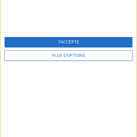
3 SUBLIMES TERRASSES OUVERTES TOUT LE MOIS D’AOÛT
J'ACCEPTE
PLUS D'OPTIONS
LES SOINS À BOOKER AVANT LES VACANCES