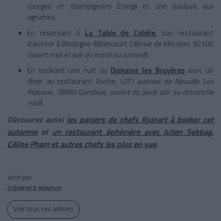
courges et champignons Eryngii et une pavlova aux
agrumes.
En réservant à
La Table de Cybèle
, son restaurant
d’auteur à Boulogne-Billancourt (
38 rue de Meudon, 92100,
ouvert midi et soir du mardi au samedi
).
En bookant une nuit au
Domaine les Bruyères
avec un
dîner au restaurant Ruche, (
251 avenue de Neuville Les
Pideaux, 78950 Gambais, ouvert du jeudi soir au dimanche
midi
).
Découvrez aussi
les paniers de chefs Ruinart à booker cet
automne
et
un restaurant éphémère avec Julien Sebbag,
Céline Pham et autres chefs les plus en vue
.
écrit par
CLÉMENCE RENOUX
Voir tous ses articles