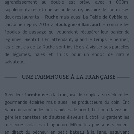
agrandissement au double est prévu avec 1 000m²
supplémentaires et une seconde serre, histoire de fournir ses
deux restaurants –
Ruche
mais aussi
La Table de Cybèle
qui
cartonne depuis 2013 à
Boulogne-Billancourt
– comme les
foodies de passage qui voudraient récupérer leur panier de
légumes. Bientôt ! En attendant, quand le temps le permet,
les client·e·s de La Ruche sont invité·e·s à visiter ses parcelles
de légumes, baies et fruits pour un shoot de nature
salvateur...
UNE FARMHOUSE À LA FRANÇAISE
Avec leur
farmhouse
à la française, le couple a su séduire les
gourmands éclairés mais aussi les producteurs du coin. Éric
Sanceau ramène les belles pièces de bœuf, Le Loup Ravissant
gère les canettes et d’autres éleveurs à côté lui gardent les
meilleures volailles et agneaux. Même les poissons viennent
en direct du pêcheur en petit bateau à la ligne, esquivant