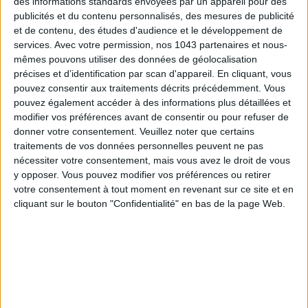
des informations standards envoyées par un appareil pour des
END SPA ET GASTRONOMIE
CONNAÎTRE AUTOUR DE LA TOUR E
publicités et du contenu personnalisés, des mesures de publicité
et de contenu, des études d'audience et le développement de
services.
Avec votre permission, nos 1043 partenaires et nous-
LA SEMAINE DE DO IT
mêmes pouvons utiliser des données de géolocalisation
précises et d’identification par scan d'appareil. En cliquant, vous
pouvez consentir aux traitements décrits précédemment. Vous
pouvez également accéder à des informations plus détaillées et
modifier vos préférences avant de consentir ou pour refuser de
donner votre consentement.
Veuillez noter que certains
traitements de vos données personnelles peuvent ne pas
nécessiter votre consentement, mais vous avez le droit de vous
y opposer. Vous pouvez modifier vos préférences ou retirer
votre consentement à tout moment en revenant sur ce site et en
cliquant sur le bouton "Confidentialité" en bas de la page Web.
LES EXPOS À RATTRAPER À TOUT PRIX CET ÉTÉ