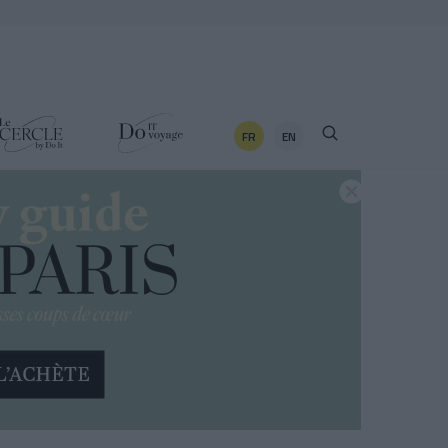
FR
EN