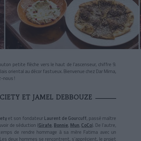
uton petite flèche vers le haut de l’ascenseur, chiffre 9.
lais oriental au décor fastueux. Bienvenue chez Dar Mima,
z-nous !
CIETY ET JAMEL DEBBOUZE
iety
et son fondateur
Laurent de Gourcuff
, passé maître
uvoir de séduction (
Girafe
,
Bonnie
,
Mun
,
CoCo
). De l’autre,
ngtemps de rendre hommage à sa mère Fatima avec un
 Les deux hommes se rencontrent, s’apprécient, le projet