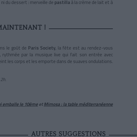
ni du dessert : merveille de
pastilla
à la crème de lait et à
AINTENANT !
ans le goût de
Paris Society
, la fête est au rendez-vous
se, rythmée par la musique live qui fait son entrée avec
reint les corps et les emporte dans de suaves ondulations.
 2h.
qui emballe le 10ème
et
Mimosa : la table méditerranéenne
AUTRES SUGGESTIONS