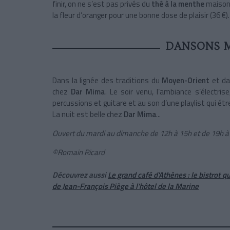
finir, on ne s’est pas privés du
thé à la menthe
maison 
la fleur d’oranger pour une bonne dose de plaisir (36 €).
DANSONS M
Dans la lignée des traditions du
Moyen-Orient
et d
chez
Dar Mima
. Le soir venu, l’ambiance s’électri
percussions et guitare et au son d’une playlist qui ét
La nuit est belle chez
Dar Mima
...
Ouvert du mardi au dimanche de 12h à 15h et de 19h à
©Romain Ricard
Découvrez aussi
Le grand café d'Athènes : le bistrot 
de Jean-François Piège à l'hôtel de la Marine