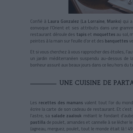
Confié à
Laura Gonzalez
(
La Lorraine
,
Manko
) qui 
c
onvoque l’Orient et ses attributs dans une gramma
restaurant déroule des
tapis
et
moquettes
au sol, 
peintes à la main sur feuille d’or et des
banquettes
v
Et si vous cherchez à vous rapprocher des étoiles, l’
un jardin méditerranéen suspendu au-dessus de la 
bonheur assuré aux beaux jours dans ce lieu hors du 
UNE CUISINE DE PART
Les
recettes des mamans
valent tout l’or du mond
écrire la carte de son cadeau de restaurant. Et c’est 
l’astre, sa
salade zaalouk
mêlant le fondant d’auber
pastilla
de poulet, amandes et cannelle à se lécher les
(agneau, merguez, poulet, tout le monde était là ! 49 