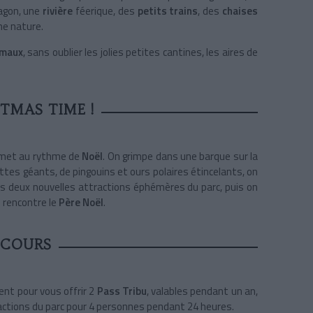
agon, une
rivière
féerique, des
petits trains
, des
chaises
ne nature.
imaux
, sans oublier les jolies petites cantines, les aires de
STMAS TIME !
met au rythme de
Noël
. On grimpe dans une barque sur la
ttes géants, de pingouins et ours polaires étincelants, on
les deux nouvelles attractions éphémères du parc, puis on
i rencontre le
Père Noël
.
COURS
ent pour vous offrir 2
Pass Tribu
, valables pendant un an,
ractions du parc pour 4 personnes pendant 24 heures.