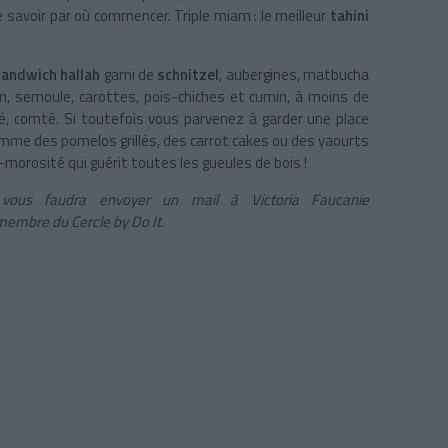
de savoir par où commencer. Triple miam : le meilleur
tahini
sandwich hallah
garni de
schnitzel
, aubergines, matbucha
 semoule, carottes, pois-chiches et cumin, à moins de
é, comté. Si toutefois vous parvenez à garder une place
comme des pomelos grillés, des carrot cakes ou des yaourts
i-morosité qui guérit toutes les gueules de bois !
l vous faudra envoyer un mail à Victoria Faucanie
 membre du Cercle by Do It.