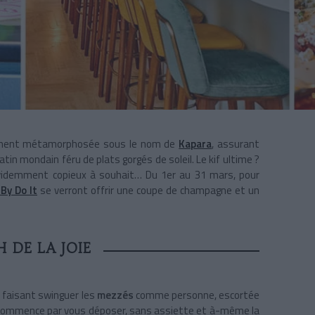
mment métamorphosée sous le nom de
Kapara
, assurant
in mondain féru de plats gorgés de soleil. Le kif ultime ?
videmment copieux à souhait… Du 1er au 31 mars, pour
 By Do It
se verront offrir une coupe de champagne et un
 DE LA JOIE
 faisant swinguer les
mezzés
comme personne, escortée
On commence par vous déposer, sans assiette et à-même la