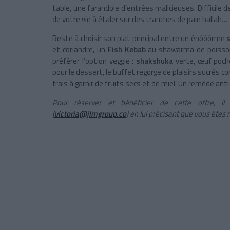
table, une farandole d’entrées malicieuses. Difficile 
de votre vie à étaler sur des tranches de pain hallah…
Reste à choisir son plat principal entre un énôôôrme
et coriandre, un
Fish Kebab
au shawarma de poisson,
préférer l’option veggie :
shakshuka
verte, œuf poch
pour le dessert, le buffet regorge de plaisirs sucrés 
frais à garnir de fruits secs et de miel. Un remède ant
Pour réserver et bénéficier de cette offre, i
(
victoria@jlmgroup.co
) en lui précisant que vous êtes