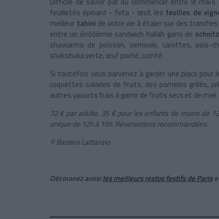
Difficile de savoir par où commencer entre le maï
feuilletés épinard - feta - œuf, les
feuilles de vign
meilleur
tahini
de votre vie à étaler sur des tranches
entre un énôôôrme sandwich hallah garni de
schnitz
shawarma de poisson, semoule, carottes, pois-chi
shakshuka verte, œuf poché, comté.
Si toutefois vous parvenez à garder une place pour l
coquettes salades de fruits, des pomelos grillés, jol
autres yaourts frais à garnir de fruits secs et de miel.
72 € par adulte, 35 € pour les enfants de moins de 12
unique de 12h à 15h. Réservations recommandées.
© Bastien Lattanzio
Découvrez aussi
les meilleurs restos festifs de Paris
e