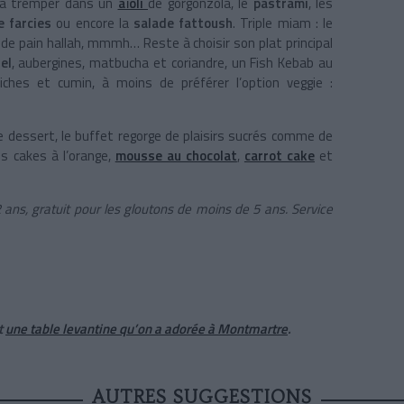
s à tremper dans un
aïoli
de gorgonzola, le
pastrami
, les
e farcies
ou encore la
salade fattoush
. Triple miam : le
 de pain hallah, mmmh… Reste à choisir son plat principal
el
, aubergines, matbucha et coriandre, un Fish Kebab au
ches et cumin, à moins de préférer l’option veggie :
e dessert, le buffet regorge de plaisirs sucrés comme de
is cakes à l’orange,
mousse au chocolat
,
carrot cake
et
 ans, gratuit pour les gloutons de moins de 5 ans. Service
t
une table levantine qu’on a adorée à Montmartre
.
AUTRES SUGGESTIONS