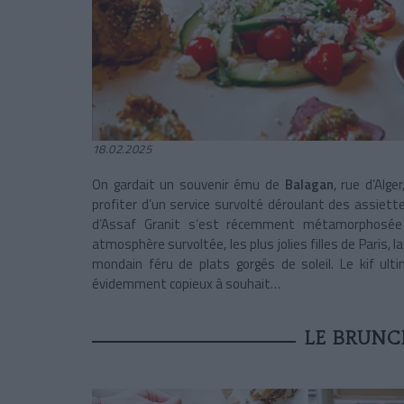
18.02.2025
On gardait un souvenir ému de
Balagan
, rue d’Alge
profiter d’un service survolté déroulant des assiett
d’Assaf Granit
s’est récemment métamorphosé
atmosphère survoltée, les plus jolies filles de Paris,
mondain féru de plats gorgés de soleil. Le kif u
évidemment copieux à souhait…
LE BRUNCH