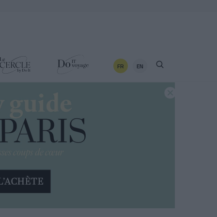
FR
EN