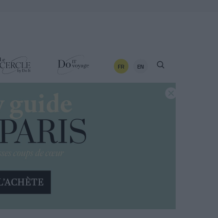
FR
EN