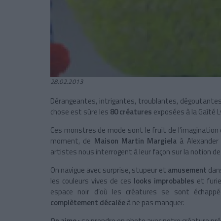
28.02.2013
Dérangeantes, intrigantes, troublantes, dégoutant
chose est sûre les
80 créatures
exposées à
la Gaîté
L
Ces monstres de mode sont le fruit de l’imaginatio
moment, de
Maison Martin Margiela
à Alexander 
artistes nous interrogent à leur façon sur la notion de
On navigue avec surprise, stupeur et
amusement
dans
les couleurs vives de ces
looks improbables
et furi
espace noir d’où les créatures se sont échap
complètement décalée
à ne pas manquer.
On aime :
se prendre en photo avec notre créature pré