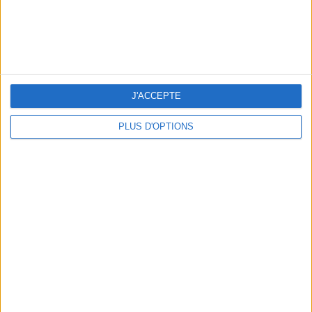
NOS ADRESSES CHOUCHOUTES POUR UNE VIRÉE À DEAUVILLE-TROUVILLE
J'ACCEPTE
PLUS D'OPTIONS
LES NOUVEAUX Q.G. STREET FOOD QUI FONT SALIVER PARIS