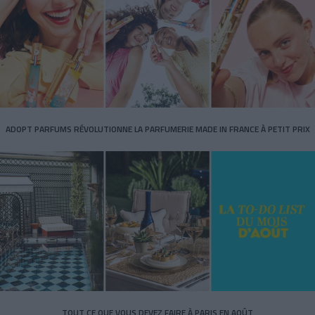
ADOPT PARFUMS RÉVOLUTIONNE LA PARFUMERIE MADE IN FRANCE À PETIT PRIX
TOUT CE QUE VOUS DEVEZ FAIRE À PARIS EN AOÛT