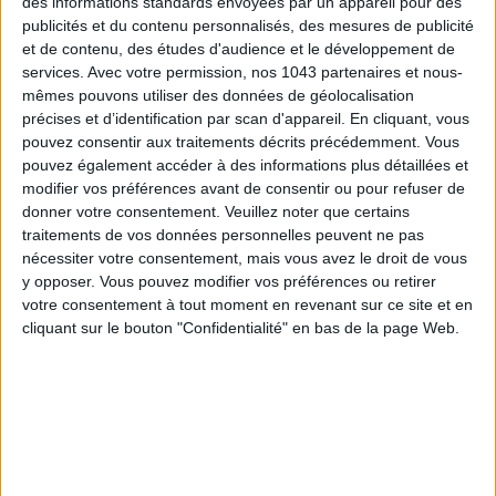
des informations standards envoyées par un appareil pour des
publicités et du contenu personnalisés, des mesures de publicité
et de contenu, des études d'audience et le développement de
services.
Avec votre permission, nos 1043 partenaires et nous-
LES MEILLEURS HÔTELS POUR UN WEEK-END SPA ET GASTRONOMIE
mêmes pouvons utiliser des données de géolocalisation
précises et d’identification par scan d'appareil. En cliquant, vous
pouvez consentir aux traitements décrits précédemment. Vous
pouvez également accéder à des informations plus détaillées et
modifier vos préférences avant de consentir ou pour refuser de
donner votre consentement.
Veuillez noter que certains
traitements de vos données personnelles peuvent ne pas
nécessiter votre consentement, mais vous avez le droit de vous
y opposer. Vous pouvez modifier vos préférences ou retirer
votre consentement à tout moment en revenant sur ce site et en
cliquant sur le bouton "Confidentialité" en bas de la page Web.
5 BONS ROMANS EN FORMAT POCHE À DÉVORER CET ÉTÉ