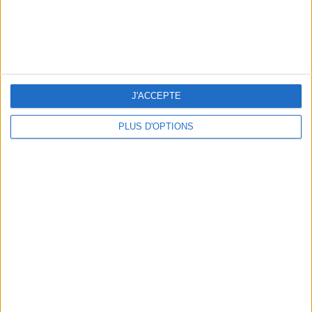
LES NOUVEAUX Q.G. STREET FOOD QUI FONT SALIVER PARIS
J'ACCEPTE
PLUS D'OPTIONS
LE VESTIAIRE PLAGE QUI FAIT RÊVER