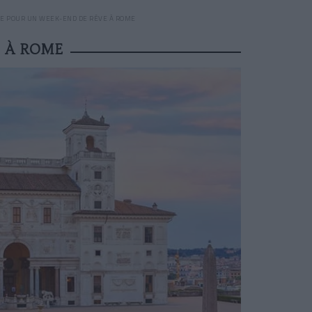
 POUR UN WEEK-END DE RÊVE À ROME
 À ROME