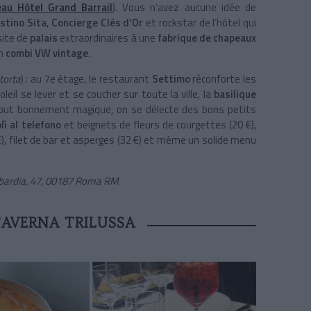
au Hôtel Grand Barrail
). Vous n’avez aucune idée de
stino Sita
,
Concierge Clés d’Or
et rockstar de l’hôtel qui
site de
palais
extraordinaires à une
fabrique de chapeaux
n
combi VW vintage
.
 torta
) : au 7e étage, le restaurant
Settimo
réconforte les
leil se lever et se coucher sur toute la ville, la
basilique
tout bonnement magique, on se délecte des bons petits
lì al telefono
et beignets de fleurs de courgettes (20 €),
), filet de bar et asperges (32 €) et même un solide menu
mbardia, 47, 00187 Roma RM.
 TAVERNA TRILUSSA