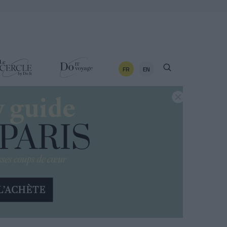
FR
EN