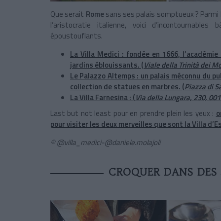
Que serait
Rome
sans ses palais somptueux ? Parmi l
l’aristocratie italienne, voici d’incontournabl
époustouflants.
La Villa Medici
: fondée en 1666, l’académie 
jardins éblouissants. (
Viale della Trinità dei 
Le Palazzo Altemps
: un palais méconnu du pu
collection de statues en marbres. (
Piazza di S
La Villa Farnesina
: (
Via della Lungara, 230, 0
Last but not least pour en prendre plein les yeux :
o
pour visiter les deux merveilles que sont la
Villa d’E
© @villa_medici-@daniele.molajoli
CROQUER DANS DES 