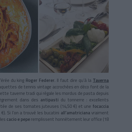
éférée du king
Roger Federer
. Il faut dire qu’à la
Taverna
raquettes de tennis vintage accrochées en déco font de la
cette taverne tradi qui régale les mordus de pasta depuis
lègrement dans des
antipasti
du tonnerre : excellents
scortée de ses tomates juteuses (14,50 €) et une
focaccia
€). Si l’on a trouvé les bucatini
all’amatriciana
vraiment
 les
cacio e pepe
remplissent honnêtement leur office (18