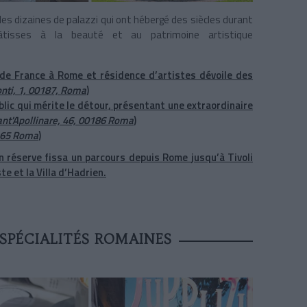
es dizaines de palazzi qui ont hébergé des siècles durant
es bâtisses à la beauté et au patrimoine artistique
de France à Rome et résidence d’artistes dévoile des
Monti, 1, 00187, Roma
)
blic qui mérite le détour, présentant une extraordinaire
ant'Apollinare, 46, 00186 Roma
)
0165 Roma
)
n réserve fissa un parcours depuis
Rome
jusqu’à
Tivoli
ste
et la
Villa d’Hadrien
.
SPÉCIALITÉS ROMAINES