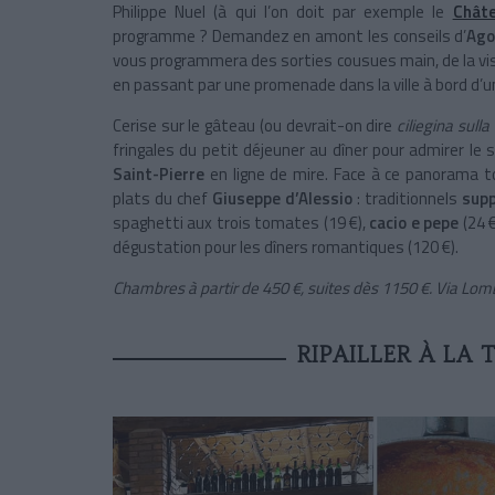
Philippe Nuel (à qui l’on doit par exemple le
Châte
programme ? Demandez en amont les conseils d’
Ago
vous programmera des sorties cousues main, de la vi
en passant par une promenade dans la ville à bord d’u
Cerise sur le gâteau (ou devrait-on dire
ciliegina sulla
fringales du petit déjeuner au dîner pour admirer le so
Saint-Pierre
en ligne de mire. Face à ce panorama 
plats du chef
Giuseppe d’Alessio
: traditionnels
supp
spaghetti aux trois tomates (19 €),
cacio e pepe
(24 €
dégustation pour les dîners romantiques (120 €).
Chambres à partir de 450 €, suites dès 1150 €. Via Lo
RIPAILLER À LA