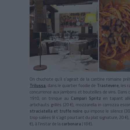
On chuchote qu’il s’agirait de la cantine romaine pr
Trilussa
, dans le quartier foodie de
Trastevere
, les 
concurrence aux jambons et bouteilles de vins. Dans 
1910, on trinque au
Campari Spritz
en tapant al
artichauts grillés (20 €), mozzarella in carrozza e
straciatella et truffe noire
qui impose le silence (30 
trop salées (il s’agit pourtant du plat signature, 20 €),
€), à l’instar de la
carbonara
(18 €).