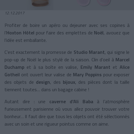
12.12.2017
Profiter de boire un apéro ou dejeuner avec ses copines à
l’
Hoxton Hôtel
pour faire des emplettes de
Noël
, avouez que
l’idée est emballante.
C’est exactement la promesse de
Studio Marant
, qui signe le
pop-up de Noël le plus stylé de la saison. Clin d’oeil à
Marcel
Duchamp
et à sa boîte en valise,
Emily Marant
et
Alice
Gotheil
ont ouvert leur valise de
Mary Poppins
pour exposer
des objets de
design
, des
bijoux
, des pièces dont la taille
tiennent toutes… dans un bagage cabine !
Autant dire : une
caverne d’Ali Baba
à l’atmosphère
furieusement parisienne où vous allez pouvoir trouver votre
bonheur… Il faut dire que tous les objets ont été sélectionnés
avec un soin et une rigueur pointus comme on aime.