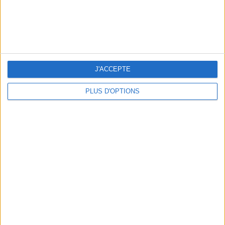
LES MEILLEURES TABLES SUDISTES DE PARIS
J'ACCEPTE
PLUS D'OPTIONS
5 ESCAPADES AVEC SPA À MOINS DE 2H DE PARIS