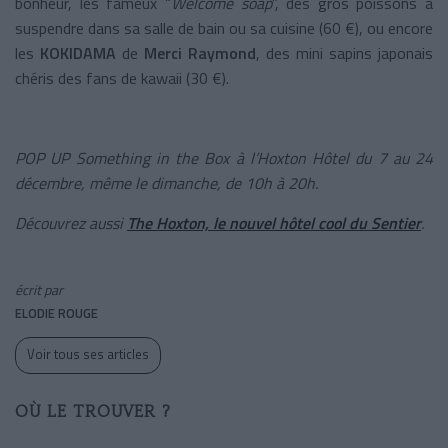
bonheur, les fameux “
Welcome soap
”, des gros poissons à
suspendre dans sa salle de bain ou sa cuisine (60 €), ou encore
les
KOKIDAMA
de
Merci Raymond
, des mini sapins japonais
chéris des fans de kawaii (30 €).
POP UP Something in the Box à l’Hoxton Hôtel du 7 au 24
décembre, même le dimanche, de 10h à 20h.
Découvrez aussi
The Hoxton, le nouvel hôtel cool du Sentier
.
écrit par
ELODIE ROUGE
Voir tous ses articles
OÙ LE TROUVER ?