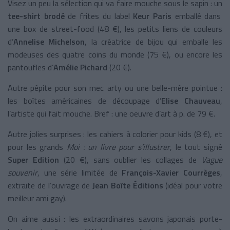
Visez un peu la sélection qui va faire mouche sous le sapin : un
tee-shirt brodé
de frites du label
Keur Paris
emballé dans
une box de street-food (48 €), les petits liens de couleurs
d’
Annelise Michelson
, la créatrice de bijou qui emballe les
modeuses des quatre coins du monde (75 €), ou encore les
pantoufles d’
Amélie Pichard
(20 €).
Autre pépite pour son mec arty ou une belle-mère pointue :
les boîtes américaines de découpage d’
Elise Chauveau
,
l’artiste qui fait mouche. Bref : une oeuvre d’art à p. de 79 €.
Autre jolies surprises : les cahiers à colorier pour kids (8 €), et
pour les grands
Moi : un livre pour s’illustrer
, le tout signé
Super Edition
(20 €), sans oublier les collages de
Vague
souvenir
, une série limitée de
François-Xavier Courrèges
,
extraite de l’ouvrage de
Jean Boîte Éditions
(idéal pour votre
meilleur ami gay).
On aime aussi : les extraordinaires savons japonais porte-