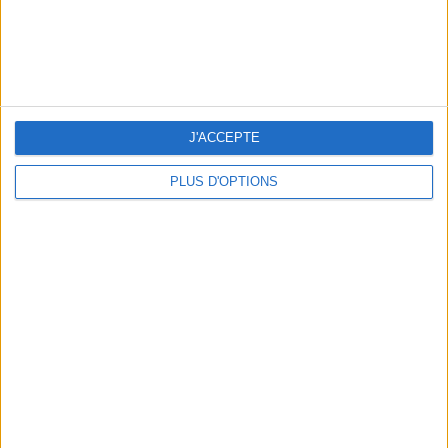
NOS ADRESSES CHOUCHOUTES POUR UNE VIRÉE À DEAUVILLE-TROUVILLE
J'ACCEPTE
PLUS D'OPTIONS
LES NOUVEAUX Q.G. STREET FOOD QUI FONT SALIVER PARIS