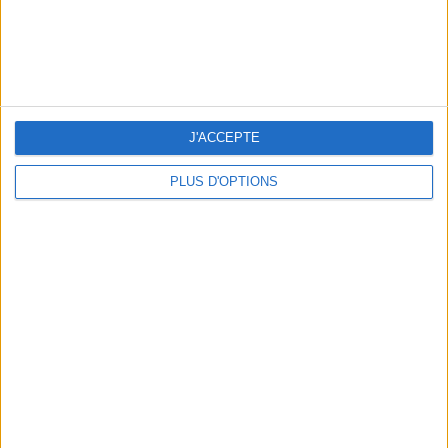
J'ACCEPTE
NOS ADRESSES CHOUCHOUTES POUR UNE VIRÉE À DEAUVILLE-TROUVILLE
PLUS D'OPTIONS
LES NOUVEAUX Q.G. STREET FOOD QUI FONT SALIVER PARIS