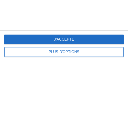
J'ACCEPTE
THE HOTTEST NEW STREET FOOD SPOTS IN PARIS
PLUS D'OPTIONS
BEACHWEAR ESSENTIALS FOR THE ULTIMATE SUMMER WARDROBE