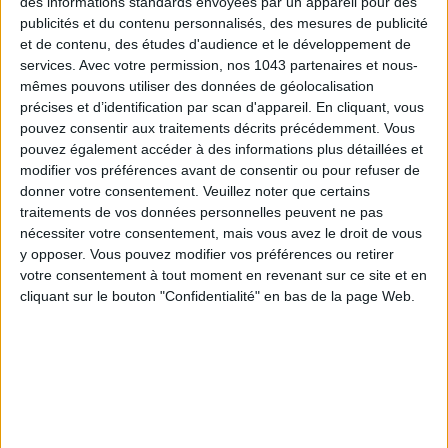
des informations standards envoyées par un appareil pour des
publicités et du contenu personnalisés, des mesures de publicité
et de contenu, des études d'audience et le développement de
services.
Avec votre permission, nos 1043 partenaires et nous-
mêmes pouvons utiliser des données de géolocalisation
précises et d’identification par scan d'appareil. En cliquant, vous
SPF 50 SUNSCREENS YOU'LL ACTUALLY WANT TO SLATHER ON
pouvez consentir aux traitements décrits précédemment. Vous
pouvez également accéder à des informations plus détaillées et
modifier vos préférences avant de consentir ou pour refuser de
donner votre consentement.
Veuillez noter que certains
traitements de vos données personnelles peuvent ne pas
nécessiter votre consentement, mais vous avez le droit de vous
y opposer. Vous pouvez modifier vos préférences ou retirer
votre consentement à tout moment en revenant sur ce site et en
cliquant sur le bouton "Confidentialité" en bas de la page Web.
THE BEST HOTELS FOR A SPA AND GASTRONOMY WEEKEND