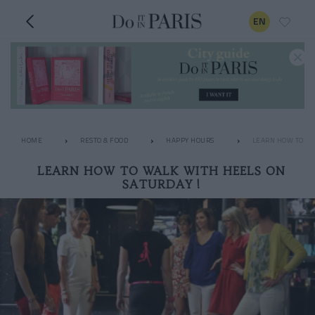
EN
HOME
RESTO & FOOD
HAPPY HOURS
LEARN HOW TO WA
LEARN HOW TO WALK WITH HEELS ON
SATURDAY !