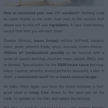
How to customize your own
DIY
sandwich
? Nothing could
be easier thanks to the order chart next to the counter that
allows you to tick off you
ingredients
. A fast-food lottery,
except that here you win each time!
Cheddar (British),
bacon (crispy)
, lettuce (ruffled), tomato,
onion, pickle, pimento (really spicy), avocado, cream cheese…
M
illions of combinations possible
to be twisted with a
series of sauces (ketchup, mustard, mayo, pepper, BBQ), solo
or blended. Special kudos for the
B&M house sauce
(ketchup,
mayo, Cayenne pimento, honey) perfectly seasoned, a killer. In
short, a
customized result
for an
haute couture burger
.
As sides, there again, you have the choice between a feel-
good salad or
crispy fries
. Bravo to the spice jars on the
table, to sprinkle on the fries and replace the ketchup.
We like:
a carefully elaborated base with
golden brioche