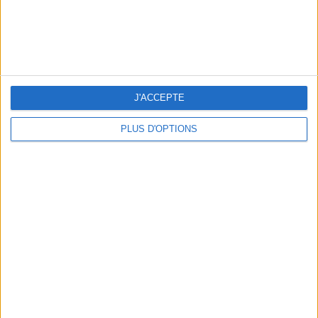
5 SPA GETAWAYS LESS THAN 2 HOURS FROM PARIS
J'ACCEPTE
PLUS D'OPTIONS
OUR FAVORITE SPOTS FOR A GETAWAY TO DEAUVILLE-TROUVILLE