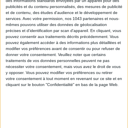
des informations standards envoyées par un appareil pour des
publicités et du contenu personnalisés, des mesures de publicité
et de contenu, des études d'audience et le développement de
ADOPT PARFUMS IS REVOLUTIONIZING AFFORDABLE MADE-IN-FRANCE
services.
Avec votre permission, nos 1043 partenaires et nous-
FRAGRANCES
mêmes pouvons utiliser des données de géolocalisation
précises et d’identification par scan d'appareil. En cliquant, vous
pouvez consentir aux traitements décrits précédemment. Vous
pouvez également accéder à des informations plus détaillées et
modifier vos préférences avant de consentir ou pour refuser de
donner votre consentement.
Veuillez noter que certains
traitements de vos données personnelles peuvent ne pas
nécessiter votre consentement, mais vous avez le droit de vous
y opposer. Vous pouvez modifier vos préférences ou retirer
votre consentement à tout moment en revenant sur ce site et en
cliquant sur le bouton "Confidentialité" en bas de la page Web.
15 IDEAS FOR ENJOYING AUGUST IN PARIS