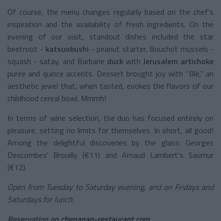
Of course, the menu changes regularly based on the chef's
inspiration and the availability of fresh ingredients. On the
evening of our visit, standout dishes included the star
beetroot -
katsuobushi
- peanut starter, Bouchot mussels -
squash - satay, and Barbarie
duck
with
Jerusalem artichoke
puree and quince accents. Dessert brought joy with "Blé," an
aesthetic jewel that, when tasted, evokes the flavors of our
childhood cereal bowl. Mmmh!
In terms of wine selection, the duo has focused entirely on
pleasure, setting no limits for themselves. In short, all good!
Among the delightful discoveries by the glass: Georges
Descombes' Brouilly (€11) and Arnaud Lambert's Saumur
(€12).
Open from Tuesday to Saturday evening, and on Fridays and
Saturdays for lunch.
Reservation on
chenapan-restaurant.com