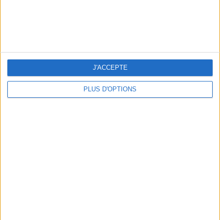
THE BEST SOUTHERN RESTAURANTS IN PARIS
J'ACCEPTE
PLUS D'OPTIONS
5 SPA GETAWAYS LESS THAN 2 HOURS FROM PARIS