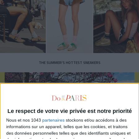
THE SUMMER’S HOTTEST SNEAKERS
Le respect de votre vie privée est notre priorité
Subscribe for our newsletter
Nous et nos 1043
partenaires
stockons et/ou accédons à des
informations sur un appareil, telles que les cookies, et traitons
des données personnelles telles que des identifiants uniques et