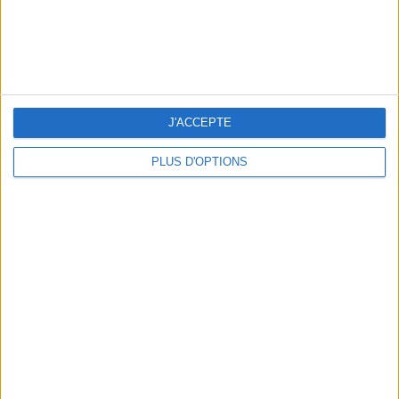
BEACHWEAR ESSENTIALS FOR THE ULTIMATE SUMMER WARDROBE
J'ACCEPTE
PLUS D'OPTIONS
A MUSEUM + A RESTAURANT: THE WINNING COMBO