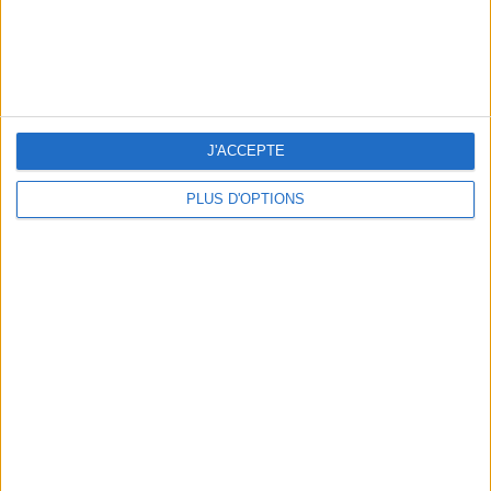
J'ACCEPTE
PLUS D'OPTIONS
THE BEST COLD DRINKS TO GRAB IN PARIS
THE SUMMER BAGS SETTING THE TONE FOR THE SEASON