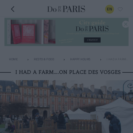
EN
HOME
RESTO & FOOD
HAPPY HOURS
I HAD A FARM….O
I HAD A FARM….ON PLACE DES VOSGES