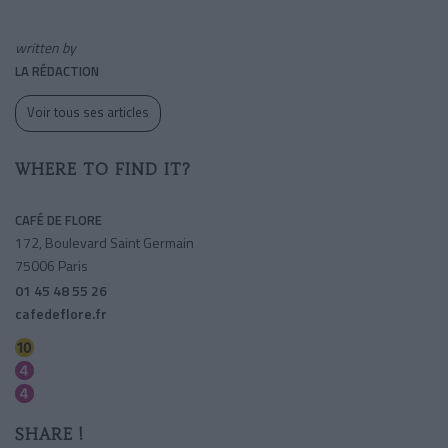
written by
LA RÉDACTION
Voir tous ses articles
WHERE TO FIND IT?
CAFÉ DE FLORE
172, Boulevard Saint Germain
75006 Paris
01 45 48 55 26
cafedeflore.fr
Mabillon
Saint-germain Des Pres
Saint-sulpice
SHARE !