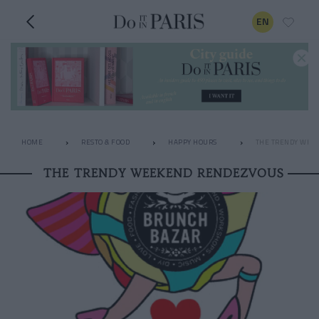
EN
HOME
RESTO & FOOD
HAPPY HOURS
THE TRENDY WEE
THE TRENDY WEEKEND RENDEZVOUS