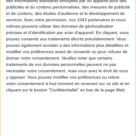
des informations standards envoyées par un appareil pour des
publicités et du contenu personnalisés, des mesures de publicité
et de contenu, des études d'audience et le développement de
services.
Avec votre permission, nos 1043 partenaires et nous-
15 IDEAS FOR ENJOYING AUGUST IN PARIS
mêmes pouvons utiliser des données de géolocalisation
précises et d’identification par scan d'appareil. En cliquant, vous
pouvez consentir aux traitements décrits précédemment. Vous
pouvez également accéder à des informations plus détaillées et
modifier vos préférences avant de consentir ou pour refuser de
donner votre consentement.
Veuillez noter que certains
traitements de vos données personnelles peuvent ne pas
nécessiter votre consentement, mais vous avez le droit de vous
y opposer. Vous pouvez modifier vos préférences ou retirer
votre consentement à tout moment en revenant sur ce site et en
cliquant sur le bouton "Confidentialité" en bas de la page Web.
SPF 50 SUNSCREENS YOU'LL ACTUALLY WANT TO SLATHER ON