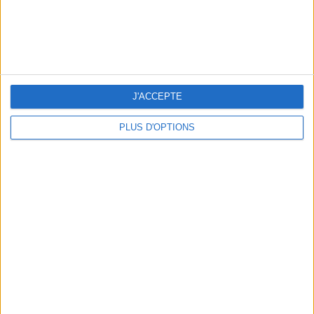
OUR FAVORITE SPOTS FOR A GETAWAY TO DEAUVILLE-TROUVILLE
J'ACCEPTE
PLUS D'OPTIONS
THE HOTTEST NEW STREET FOOD SPOTS IN PARIS