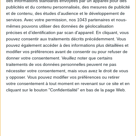
des informations standards envoyées par un appareil pour des
publicités et du contenu personnalisés, des mesures de publicité
et de contenu, des études d'audience et le développement de
services.
Avec votre permission, nos 1043 partenaires et nous-
mêmes pouvons utiliser des données de géolocalisation
précises et d’identification par scan d'appareil. En cliquant, vous
pouvez consentir aux traitements décrits précédemment. Vous
pouvez également accéder à des informations plus détaillées et
modifier vos préférences avant de consentir ou pour refuser de
ADOPT PARFUMS IS REVOLUTIONIZING AFFORDABLE MADE-IN-FRANCE
donner votre consentement.
Veuillez noter que certains
FRAGRANCES
traitements de vos données personnelles peuvent ne pas
nécessiter votre consentement, mais vous avez le droit de vous
y opposer. Vous pouvez modifier vos préférences ou retirer
votre consentement à tout moment en revenant sur ce site et en
cliquant sur le bouton "Confidentialité" en bas de la page Web.
15 IDEAS FOR ENJOYING AUGUST IN PARIS