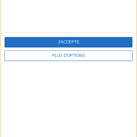
J'ACCEPTE
PLUS D'OPTIONS
5 SPA GETAWAYS LESS THAN 2 HOURS FROM PARIS