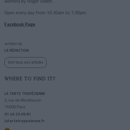
women) by Roger Vadim.
Open every day from 10.30am to 7:30pm.
Facebook Page
written by
LA RÉDACTION
Voir tous ses articles
WHERE TO FIND IT?
LA TARTE TROPÉZIENNE
3, rue de Montfaucon
75006 Paris
01 43 29 09 81
latartetropezienne.fr