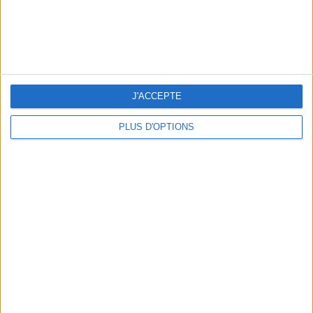
J'ACCEPTE
PLUS D'OPTIONS
OUR FAVORITE SPOTS FOR A GETAWAY TO DEAUVILLE-TROUVILLE