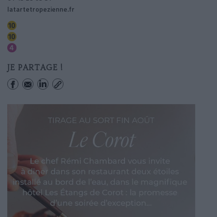
latartetropezienne.fr
Odeon
Mabillon
Saint-germain Des Pres
JE PARTAGE !