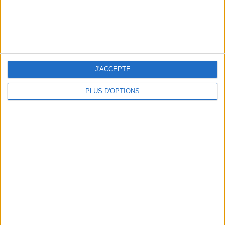
5 ESCAPADES AVEC SPA À MOINS DE 2H DE PARIS
J'ACCEPTE
PLUS D'OPTIONS
NOS ADRESSES CHOUCHOUTES POUR UNE VIRÉE À DEAUVILLE-TROUVILLE