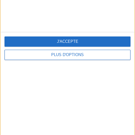
10 MAILLOTS DE BAIN CANONS POUR FAIRE SENSATION CET ÉTÉ
J'ACCEPTE
PLUS D'OPTIONS
3 EXPÉRIENCES OUTDOOR À DEUX PAS DE PARIS