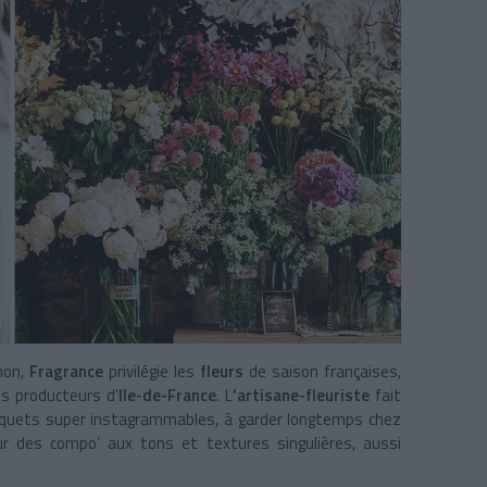
non,
Fragrance
privilégie les
fleurs
de saison françaises,
es producteurs d’
Ile-de-France
. L
’artisane-fleuriste
fait
uquets super instagrammables, à garder longtemps chez
our des compo’ aux tons et textures singulières, aussi